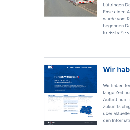
Lüttringen D
Ense einen An
wurde vom Ra
begonnen.Da 
Kreisstraße v
Wir hab
Wir haben fer
lange Zeit nu
Auftritt nun 
zukunftsfähi
über aktuelle
den Informat